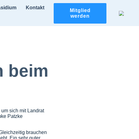
äsidium
Kontakt
Mitglied
werden
h beim
 um sich mit Landrat
uke Patzke
leichzeitig brauchen
ht. Ein sehr guter