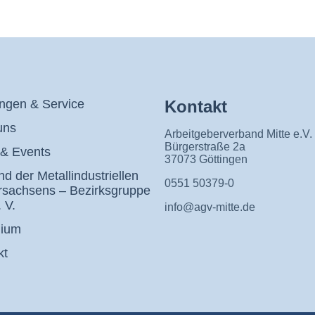
ungen & Service
Kontakt
uns
Arbeitgeberverband Mitte e.V.
Bürgerstraße 2a
& Events
37073 Göttingen
d der Metallindustriellen
0551 50379-0
rsachsens – Bezirksgruppe
 V.
info@agv-mitte.de
dium
kt