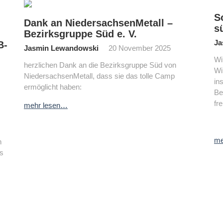
S
Dank an NiedersachsenMetall –
s
Bezirksgruppe Süd e. V.
Ja
B-
Jasmin Lewandowski
20 November 2025
Wi
herzlichen Dank an die Bezirksgruppe Süd von
Wi
NiedersachsenMetall, dass sie das tolle Camp
in
ermöglicht haben:
Be
fr
mehr lesen…
me
n
es