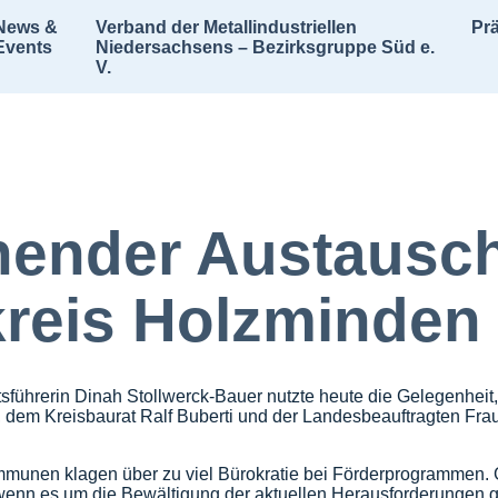
News &
Verband der Metallindustriellen
Pr
Events
Niedersachsens – Bezirksgruppe Süd e.
V.
ender Austausc
reis Holzminden
führerin Dinah Stollwerck-Bauer nutzte heute die Gelegenheit,
dem Kreisbaurat Ralf Buberti und der Landesbeauftragten Fra
unen klagen über zu viel Bürokratie bei Förderprogrammen. G
wenn es um die Bewältigung der aktuellen Herausforderungen ge