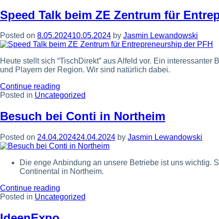
zum
75.
Speed Talk beim ZE Zentrum für Entre
Jahrestag
des
Posted on
8.05.2024
10.05.2024
by
Jasmin Lewandowski
Grundgesetzes”
Heute stellt sich “TischDirekt” aus Alfeld vor. Ein interessant
und Playern der Region. Wir sind natürlich dabei.
“Speed
Continue reading
Talk
Posted in
Uncategorized
beim
ZE
Besuch bei Conti in Northeim
Zentrum
für
Posted on
24.04.2024
24.04.2024
by
Jasmin Lewandowski
Entrepreneurship
der
PFH”
Die enge Anbindung an unsere Betriebe ist uns wichtig.
Continental in Northeim.
“Besuch
Continue reading
bei
Posted in
Uncategorized
Conti
in
IdeenExpo