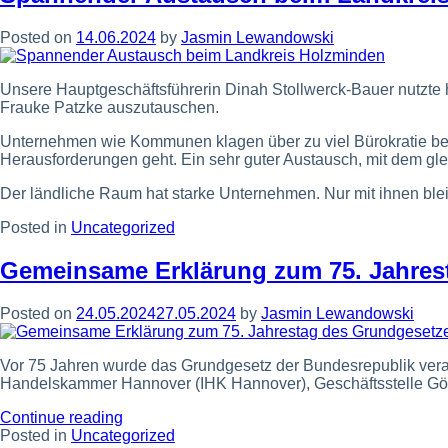
Niedersachsens
und
Posted on
14.06.2024
by
Jasmin Lewandowski
der
Arbeitgeberverband
Mitte
Unsere Hauptgeschäftsführerin Dinah Stollwerck-Bauer nutzte 
e.
Frauke Patzke auszutauschen.
V.
ermöglichen
Unternehmen wie Kommunen klagen über zu viel Bürokratie bei
1000
Herausforderungen geht. Ein sehr guter Austausch, mit dem gle
Schülern
die
Der ländliche Raum hat starke Unternehmen. Nur mit ihnen ble
Teilnahme
an
Posted in
Uncategorized
der
IdeenExpo
Gemeinsame Erklärung zum 75. Jahres
in
Hannover”
Posted on
24.05.2024
27.05.2024
by
Jasmin Lewandowski
Vor 75 Jahren wurde das Grundgesetz der Bundesrepublik ver
Handelskammer Hannover (IHK Hannover), Geschäftsstelle Götti
“Gemeinsame
Continue reading
Erklärung
Posted in
Uncategorized