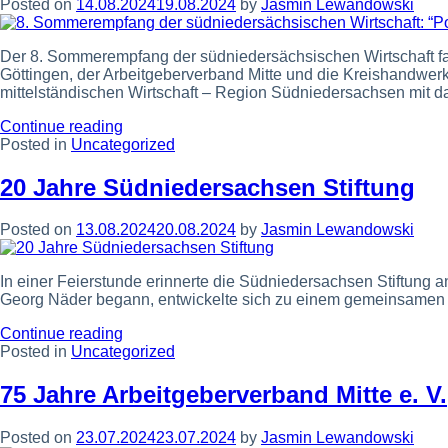
Posted on
14.08.2024
19.08.2024
by
Jasmin Lewandowski
starken
Standort”
Der 8. Sommerempfang der südniedersächsischen Wirtschaft fan
Göttingen, der Arbeitgeberverband Mitte und die Kreishandwe
mittelständischen Wirtschaft – Region Südniedersachsen mit d
“8.
Continue reading
Sommerempfang
Posted in
Uncategorized
der
südniedersächsischen
20 Jahre Südniedersachsen Stiftung
Wirtschaft:
“Politik
Posted on
13.08.2024
20.08.2024
by
Jasmin Lewandowski
ist
gefordert,
die
In einer Feierstunde erinnerte die Südniedersachsen Stiftung
Standortbedingungen
Georg Näder begann, entwickelte sich zu einem gemeinsamen
in
Deutschland
“20
Continue reading
zu
Jahre
Posted in
Uncategorized
verbessern””
Südniedersachsen
Stiftung”
75 Jahre Arbeitgeberverband Mitte e. V.
Posted on
23.07.2024
23.07.2024
by
Jasmin Lewandowski