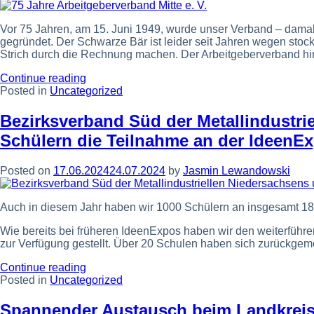
Vor 75 Jahren, am 15. Juni 1949, wurde unser Verband – dam
gegründet. Der Schwarze Bär ist leider seit Jahren wegen st
Strich durch die Rechnung machen. Der Arbeitgeberverband hing
“75
Continue reading
Jahre
Posted in
Uncategorized
Arbeitgeberverband
Mitte
Bezirksverband Süd der Metallindustri
e.
Schülern die Teilnahme an der IdeenE
V.”
Posted on
17.06.2024
24.07.2024
by
Jasmin Lewandowski
Auch in diesem Jahr haben wir 1000 Schülern an insgesamt 18
Wie bereits bei früheren IdeenExpos haben wir den weiterführ
zur Verfügung gestellt. Über 20 Schulen haben sich zurückgem
“Bezirksverband
Continue reading
Süd
Posted in
Uncategorized
der
Metallindustriellen
Spannender Austausch beim Landkrei