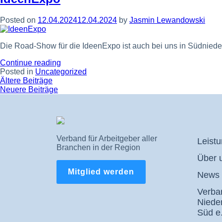
Northeim”
Posted on
12.04.2024
12.04.2024
by
Jasmin Lewandowski
Die Road-Show für die IdeenExpo ist auch bei uns in Südniede
“IdeenExpo”
Continue reading
Posted in
Uncategorized
Beitragsnavigation
Ältere Beiträge
Neuere Beiträge
Verband für Arbeitgeber aller
Leist
Branchen in der Region
Über 
Mitglied werden
News 
Verban
Niede
Süd e.